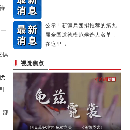
中亚及俄罗斯媒体人参访乌鲁木齐德汇万达
待
公示！新疆兵团拟推荐的第九
二一
届全国道德模范候选人名单，
在这里→
应俱
视觉焦点
阿克苏好地方·龟兹之美——《龟兹梵音》
优
四
积
干部
阿克苏好地方·龟兹之美——《龟兹霓裳》