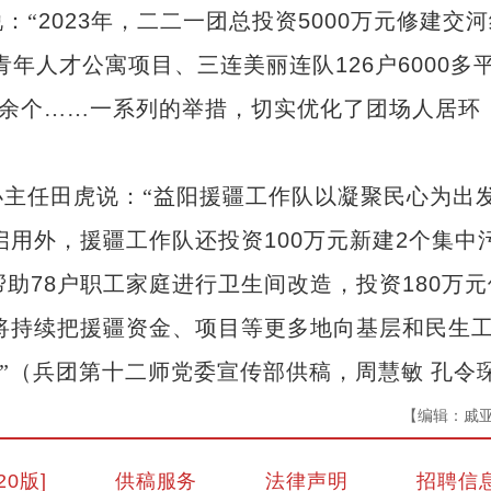
：“
2023
年，二二一团总投资
5000
万元修建交河
青年人才公寓项目、三连美丽连队
126
户
6000
多
余个……一系列的举措，切实优化了团场人居环
主任田虎说：“益阳援疆工作队以凝聚民心为出
启用外，援疆工作队还投资
100
万元新建
2
个集中
帮助
78
户职工家庭进行卫生间改造，投资
180
万元
将持续把援疆资金、项目等更多地向基层和民生
。”（兵团第十二师党委宣传部供稿，周慧敏
孔令
【编辑：戚
20版]
供稿服务
法律声明
招聘信