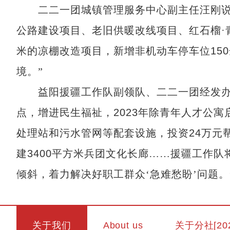
二二一团城镇管理服务中心副主任汪刚说
公路建设项目、老旧供暖改线项目、红石榴·
米的凉棚改造项目，新增非机动车停车位
150
境。”
益阳援疆工作队副领队、二二一团经发办
点，增进民生福祉，
2023
年除青年人才公寓
处理站和污水管网等配套设施，投资
24
万元
建
3400
平方米兵团文化长廊……援疆工作队
倾斜，着力解决好职工群众‘急难愁盼’问题
关于我们
About us
关于分社[20