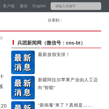
客户端
微信
English
分享到：
小
兵团新闻网
（微信号：cns-bt）
最新放假安排！
十
新疆阿拉尔苹果产业由人工迈
绒
向“智能”
“新病毒”来了？真相是……
在
20