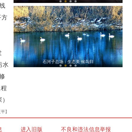
线
平方
发
生态持续向好 天鹅如约而至
石河子总场：生态美 候鸟归
污水
修
工程
琛
）
亚平】
中亚及俄罗斯媒体人参访乌鲁木齐德汇万达
息
进入旧版
不良和违法信息举报