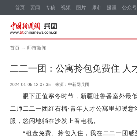
首页
要闻
专稿
视频
图片
师市
援疆
公众号
首页
→
师市新闻
二二一团：公寓拎包免费住 人才“
2024-01-05 12:07:35 来源：中新网兵团
眼下正值寒冬时节，新疆吐鲁番室外最
二师二二一团红石榴·青年人才公寓里却暖意
服，悠闲地躺在沙发上看电视。
“租金免费、拎包入住，我在二二一团感