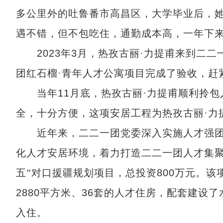
多公里外的吐鲁番市高昌区，大学毕业后，
遇不错，但不包吃住，通勤成本高，一年下
2023
年
3
月，热孜古丽·力提甫来到二二
团红石榴·青年人才公寓项目完成了验收，赶
当年
11
月底，热孜古丽·力提甫顺利拎
全，十分方便，这项安居工程为热孜古丽·力
近年来，二二一团党委深入实施人才强
化人才安居环境，着力打造二二一团人才集聚
五”对口援疆规划项目，总投资
800
万元。该
2880
平方米、
36
套的人才住房，配套建设了
入住。