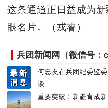
这条通道正日益成为新
眼名片。（戎睿）
兵团新闻网
（微信号：cn
何忠友在兵团纪委监委
【与你为邻】哈萨克斯坦留
谈
重要突破！新疆育成新