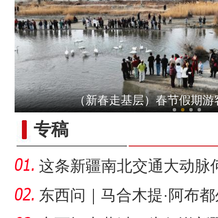
【与你为邻】巴基斯坦珠宝
（新春走基层）春节假期游
专稿
这条新疆南北交通大动脉
度”？
东西问｜马合木提·阿布