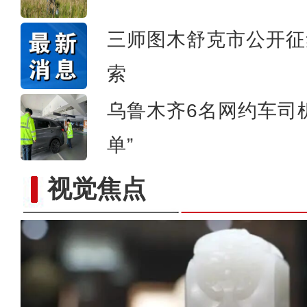
三师图木舒克市公开征
索
乌鲁木齐6名网约车司
单”
视觉焦点
侨乡故事 | 守护坎儿井