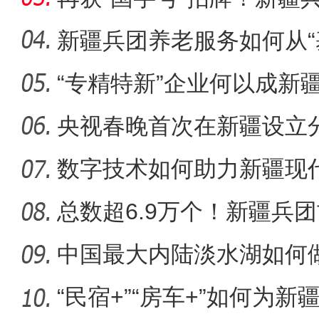
何
新疆兵团养老服务如何从“
养
“专精特新”企业何以成新
冬日草莓“甜蜜”上线！二
力军
央视春晚首次在新疆设立
何花落喀
数字技术如何助力新疆现
总数超6.9万个！新疆兵
字谜创作
中国最大内陆淡水湖如何做
“民宿+”“房车+”如何为