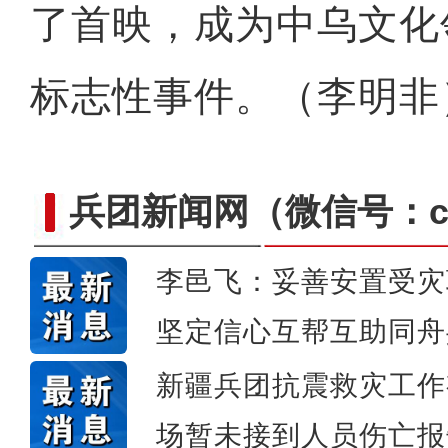
了首映，成为中乌文化
标志性事件。（李明
兵团新闻网
（微信号：cn
李邑飞：妥善安置受灾
坚定信心互帮互助同舟
冬日草莓“甜蜜”上线！二
新疆兵团抗震救灾工作
场暂未接到人员伤亡报