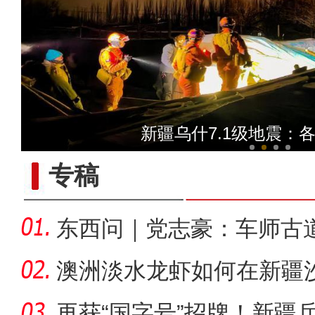
野生鸟类栖息 生机
新疆乌什7.1级地震：
专稿
东西问｜党志豪：车师古
的要道
澳洲淡水龙虾如何在新疆沙
再获“国字号”招牌！新疆兵