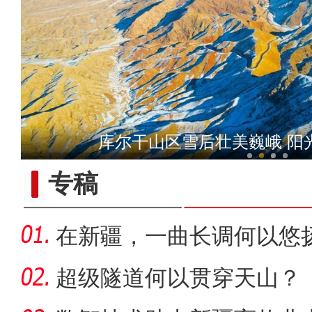
侨乡故事 | 新疆吐鲁番烘焙师
库尔干山区雪后壮美巍峨 阳
专稿
在新疆，一曲长调何以悠
超级隧道何以贯穿天山？