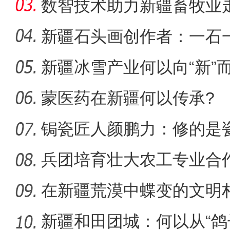
数智技术助力新疆畜牧业走
新疆石头画创作者：一石
新疆冰雪产业何以向“新”
侨乡故事 | 创业者青年古丽
蒙医药在新疆何以传承?
锔瓷匠人颜鹏力：修的是瓷
兵团培育壮大农工专业合
能
在新疆荒漠中蝶变的文明
新疆和田团城：何以从“鸽