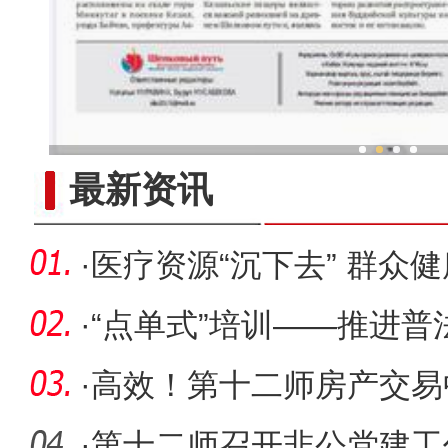
新疆兵团冷水鱼热
最新资讯
·
医疗资源“沉下去” 群众健
·
“点单式”培训——推进
·
高效！第十二师房产交易
举措
·
第十二师召开非公党建工