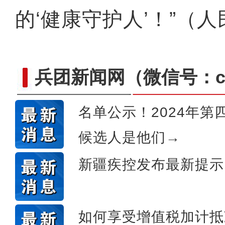
的‘健康守护人’！”（
兵团新闻网
（微信号：cn
名单公示！2024年第
候选人是他们→
侨乡故事 | 从游客到创客：
新疆疾控发布最新提示
如何享受增值税加计抵