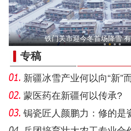
侨乡故事 | 中亚媒体记者
铁门关市迎今冬首场降雪 
瑞雪兆丰年！二二五团
专稿
新疆冰雪产业何以向“新”
蒙医药在新疆何以传承?
锔瓷匠人颜鹏力：修的是瓷
兵团培育壮大农工专业合