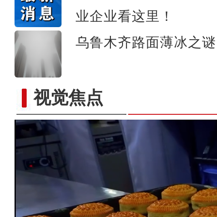
业企业看这里！
乌鲁木齐路面薄冰之谜
视觉焦点
侨乡故事 | 新疆吐鲁番烘焙师