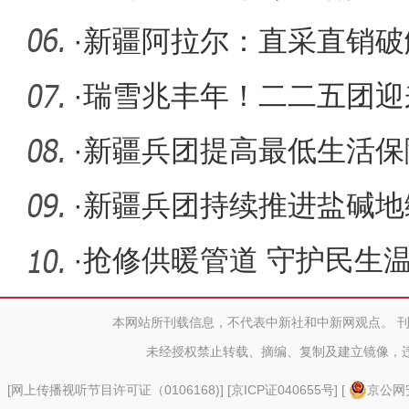
·
新疆阿拉尔：直采直销破
·
瑞雪兆丰年！二二五团迎
·
新疆兵团提高最低生活保
712元
·
新疆兵团持续推进盐碱地
·
抢修供暖管道 守护民生
本网站所刊载信息，不代表中新社和中新网观点。 
未经授权禁止转载、摘编、复制及建立镜像，
[
网上传播视听节目许可证（0106168)
] [
京ICP证040655号
] [
京公网安