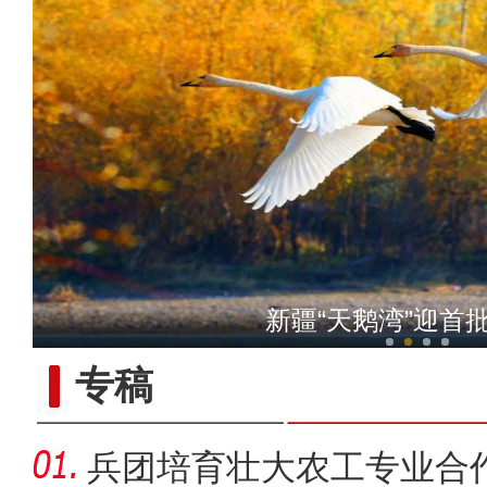
新疆大学举办建校100
新疆“天鹅湾”迎首
专稿
兵团培育壮大农工专业合