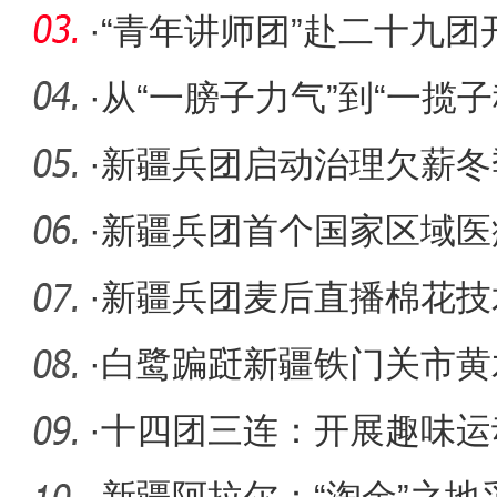
·
“青年讲师团”赴二十九团
·
从“一膀子力气”到“一揽子
·
新疆兵团启动治理欠薪冬
·
新疆兵团首个国家区域医
设速度
·
新疆兵团麦后直播棉花技
·
白鹭蹁跹新疆铁门关市黄
·
十四团三连：开展趣味运