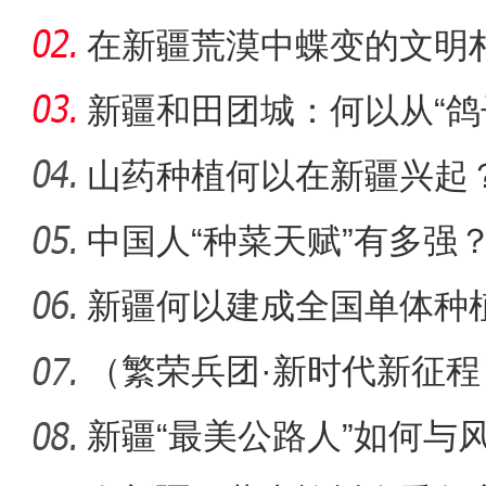
能
在新疆荒漠中蝶变的文明
新疆和田团城：何以从“鸽
山药种植何以在新疆兴起
中国人“种菜天赋”有多强
标题：新“食”尚！“小份菜
场
新疆何以建成全国单体种
范基地
（繁荣兵团·新时代新征
疆兵团
新疆“最美公路人”如何与风