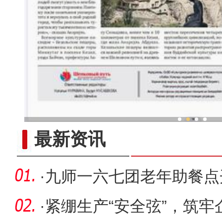
新疆兵团冷水鱼热
最新资讯
·
九师一六七团老年助餐点
·
紧绷生产“安全弦”，筑牢