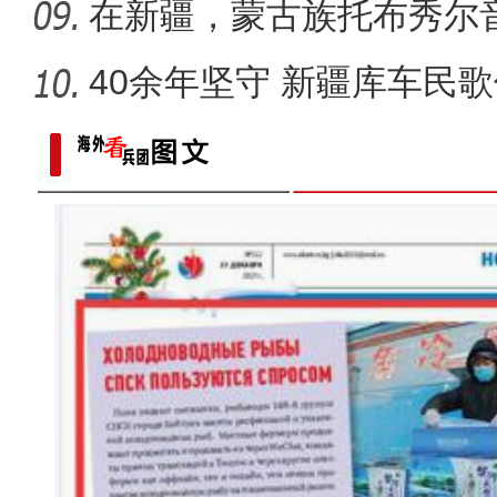
在新疆，蒙古族托布秀尔
40余年坚守 新疆库车民
非遗魅力
庆祝兵团成立70周年主题宣