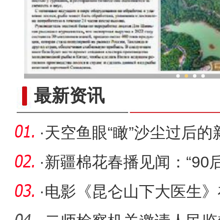
新疆兵团“大棚经济”赋能乡村振兴
最新资讯
·
天空鱼眼“瞰”沙尘过后的
·
新疆棉花春播见闻：“90
把式
·
电影《昆仑山下大医生》