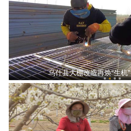
乌什县大棚改造再焕“生机”
铁门关市开来镇巴扎让团镇