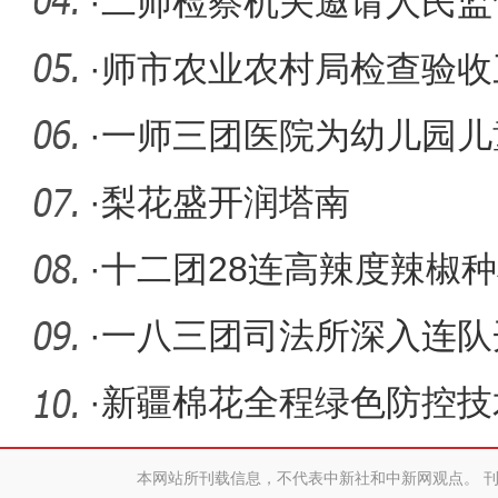
·
二师检察机关邀请人民监
案件公开
·
师市农业农村局检查验收
建项目
·
一师三团医院为幼儿园儿
检
·
梨花盛开润塔南
·
十二团28连高辣度辣椒种
·
一八三团司法所深入连队
排查化解
·
新疆棉花全程绿色防控技
目启动
本网站所刊载信息，不代表中新社和中新网观点。 