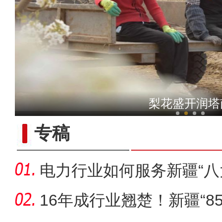
十二团28连高辣度辣椒种植
梨花盛开润塔
专稿
电力行业如何服务新疆“八
玛纳斯县举办第二届风
16年成行业翘楚！新疆“8