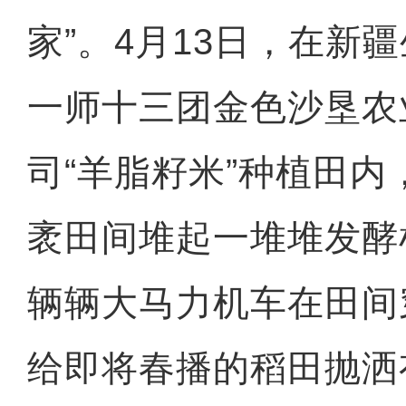
家”。4月13日，在新
一师十三团金色沙垦农
司“羊脂籽米”种植田
袤田间堆起一堆堆发酵
辆辆大马力机车在田间
给即将春播的稻田抛洒