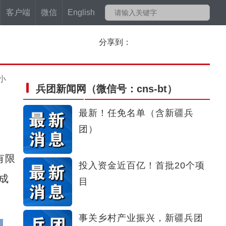
客户端
微信
English
分享到：
小
兵团新闻网
（微信号：cns-bt）
最新！任免名单（含新疆兵
团）
有限
投入资金近百亿！首批20个项
成
目
事关乡村产业振兴，新疆兵团