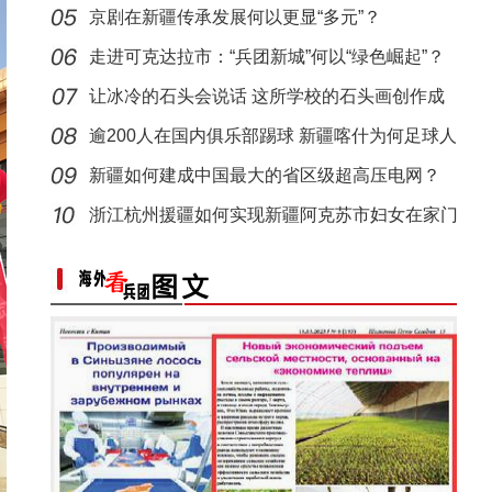
京剧在新疆传承发展何以更显“多元”？
走进可克达拉市：“兵团新城”何以“绿色崛起”？
让冰冷的石头会说话 这所学校的石头画创作成
特色名
逾200人在国内俱乐部踢球 新疆喀什为何足球人
才济
新疆如何建成中国最大的省区级超高压电网？
新疆生产建设兵团棉花全面开播 机械化作业场
浙江杭州援疆如何实现新疆阿克苏市妇女在家门
口创