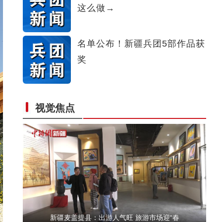
这么做→
阳春三月好风光 植树造林正当时
名单公布！新疆兵团5部作品获
奖
视觉焦点
新疆生产建设兵团棉花全面开播 机械化作业场
新疆麦盖提县：出游人气旺 旅游市场迎“春