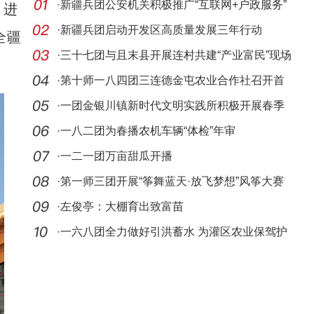
·
新疆兵团公安机关积极推广“互联网+户政服务”
，进
·
新疆兵团启动开发区高质量发展三年行动
全疆
·
三十七团与且末县开展连村共建“产业富民”现场
推
·
第十师一八四团三连德金屯农业合作社召开首
次分红
·
一团金银川镇新时代文明实践所积极开展春季
义务植
·
一八二团为春播农机车辆“体检”年审
·
一二一团万亩甜瓜开播
·
第一师三团开展“筝舞蓝天·放飞梦想”风筝大赛
·
左俊亭：大棚育出致富苗
·
一六八团全力做好引洪蓄水 为灌区农业保驾护
航