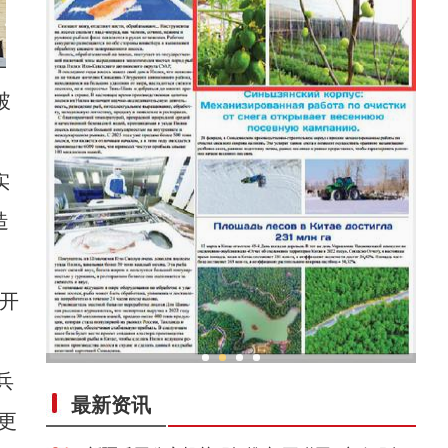
破
实
造
开
兵
幕
新疆兵团“大棚经济”赋能乡村振兴
最新资讯
更