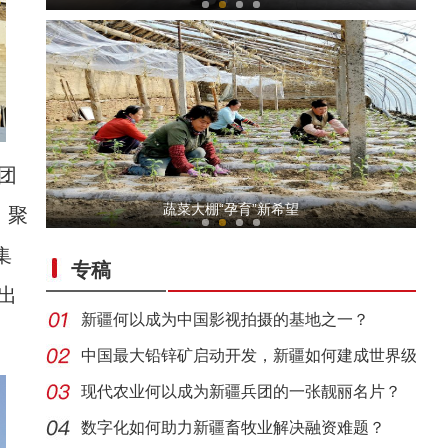
团
新疆阿勒泰：消防支队联合开展实战演练
蔬菜大棚“孕育”新希望
，聚
集
专稿
出
新疆何以成为中国影视拍摄的基地之一？
中国最大铅锌矿启动开发，新疆如何建成世界级
铅锌
现代农业何以成为新疆兵团的一张靓丽名片？
阳春三月好风光 植树造林正当时
数字化如何助力新疆畜牧业解决融资难题？