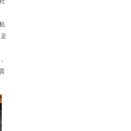
社
机
立足
，
贡