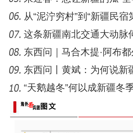
侨乡故事 | 哈班拜的
从“泥泞穷村”到“新疆民宿
桂
这条新疆南北交通大动脉
度”？
东西问｜马合木提·阿布
何以实
东西问丨黄斌：为何说新
一部交
“天鹅越冬”何以成新疆冬
以“阅读+文旅+非遗+农技”