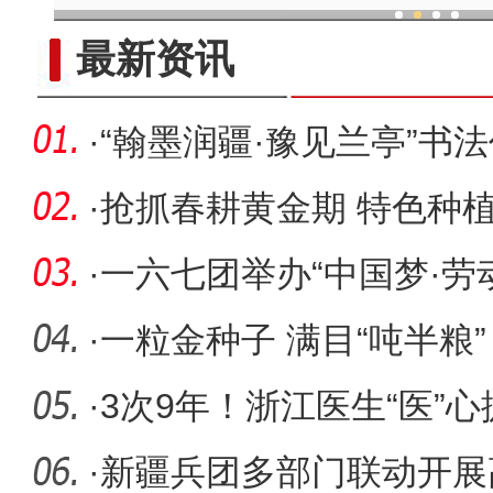
现代科技提升新疆兵团葡
最新资讯
·
“翰墨润疆·豫见兰亭”书
开幕
·
抢抓春耕黄金期 特色种
·
一六七团举办“中国梦·
舞步
·
一粒金种子 满目“吨半粮”
·
3次9年！浙江医生“医”
健康
·
新疆兵团多部门联动开展