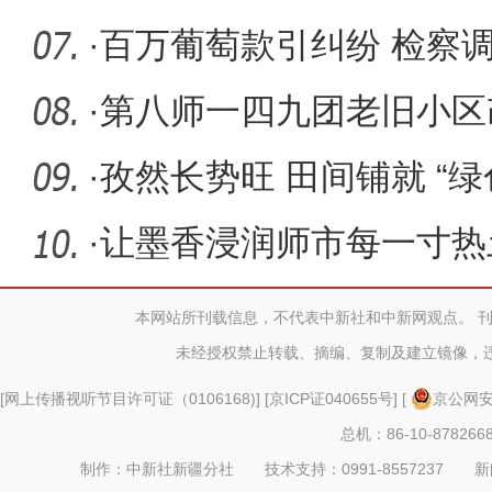
聘活动
·
百万葡萄款引纠纷 检察
·
第八师一四九团老旧小区
·
孜然长势旺 田间铺就 “绿
·
让墨香浸润师市每一寸热
本网站所刊载信息，不代表中新社和中新网观点。 
未经授权禁止转载、摘编、复制及建立镜像，
[
网上传播视听节目许可证（0106168)
] [
京ICP证040655号
] [
京公网安备
总机：86-10-878266
制作：中新社新疆分社 技术支持：0991-8557237 新闻热线：