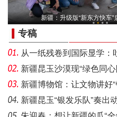
【与你为邻】新疆水果
新疆：升级版“新东方快车”
专稿
从一纸残卷到国际显学：
出“冷门”
新疆昆玉沙漠现“绿色同心
生态
新疆博物馆：让文物讲好“
新疆昆玉“银发乐队”奏出
朱迎春：想让新疆的瓜“全