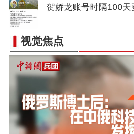
贺娇龙账号时隔100
视觉焦点
以“阅读+文旅+非遗+农技”