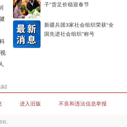
子”货足价稳迎春节
制
健
新疆兵团3家社会组织荣获“全
国先进社会组织”称号
科
短视
人
袁晶】
息
进入旧版
不良和违法信息举报
授权。