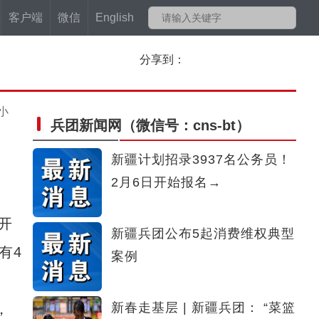
客户端
微信
English
分享到：
小
兵团新闻网
（微信号：cns-bt）
新疆计划招录3937名公务员！
2月6日开始报名→
开
新疆兵团公布5起消费维权典型
有4
案例
新春走基层 | 新疆兵团： “菜篮
，