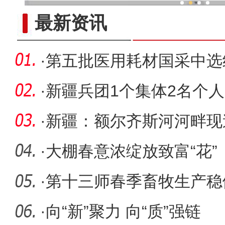
新疆兵团冷水鱼热
最新资讯
·
第五批医用耗材国采中选
兵团
·
新疆兵团1个集体2名个人
位学雷锋
·
新疆：额尔齐斯河河畔现
·
大棚春意浓绽放致富“花”
·
第十三师春季畜牧生产稳
·
向“新”聚力 向“质”强链