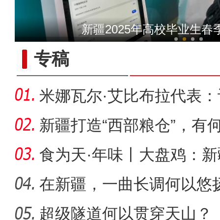
【与你为邻】荷兰冰帆爱好
新疆2025年高校毕业生
专稿
米娜瓦尔·艾比布拉代表
字“活
新疆打造“西部粮仓”，有
食为天·年味丨大盘鸡：
味担当
在新疆，一曲长调何以悠
超级隧道何以贯穿天山？
【与你为邻】巴基斯坦手工