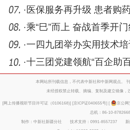
·
医保服务再升级 患者购药
·
乘“巳”而上 奋战首季开门
·
一四九团举办实用技术培
业本领
·
十三团党建领航“百企助
济见
本网站所刊载信息，不代表中新社和中新网观点。 
未经授权禁止转载、摘编、复制及建立镜像，
[
网上传播视听节目许可证（0106168)
] [
京ICP证040655号
] [
京公网安
总机：86-10-878266
制作：中新社新疆分社 技术支持：0991-8557237 新闻热线：