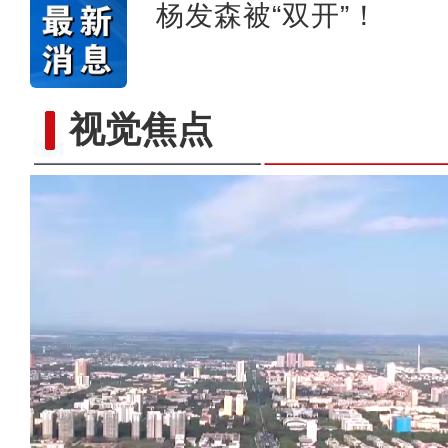
杨发森被“双开”！
视觉焦点
【与你为邻】乌兹别克斯坦