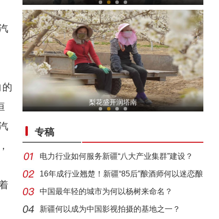
汽
向的
新疆托克逊县棉花播种陆续展开
梨花盛开润塔南
恒
汽
专稿
，
电力行业如何服务新疆“八大产业集群”建设？
16年成行业翘楚！新疆“85后”酿酒师何以迷恋酿
着
造
中国最年轻的城市为何以杨树来命名？
乌什县大棚改造再焕“生机” 变身村民“聚宝
新疆何以成为中国影视拍摄的基地之一？