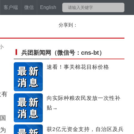
客户端
微信
English
分享到：
小
兵团新闻网
（微信号：cns-bt）
速看！事关棉花目标价格
没有
向实际种粮农民发放一次性补
贴→
个国
获2亿元资金支持，自治区及兵
也为