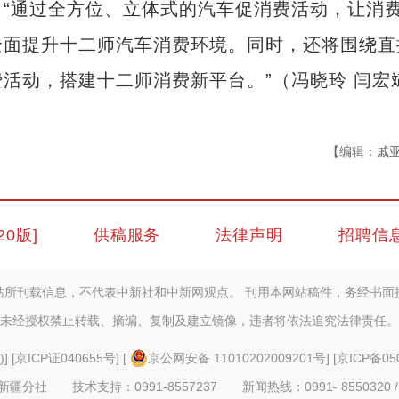
通过全方位、立体式的汽车促消费活动，让消
全面提升十二师汽车消费环境。同时，还将围绕直
活动，搭建十二师消费新平台。”（冯晓玲 闫宏
【编辑：戚
20版]
供稿服务
法律声明
招聘信
站所刊载信息，不代表中新社和中新网观点。 刊用本网站稿件，务经书面
未经授权禁止转载、摘编、复制及建立镜像，违者将依法追究法律责任。
)
] [
京ICP证040655号
] [
京公网安备 11010202009201号
] [
京ICP备05
疆分社 技术支持：0991-8557237 新闻热线：0991- 8550320 /