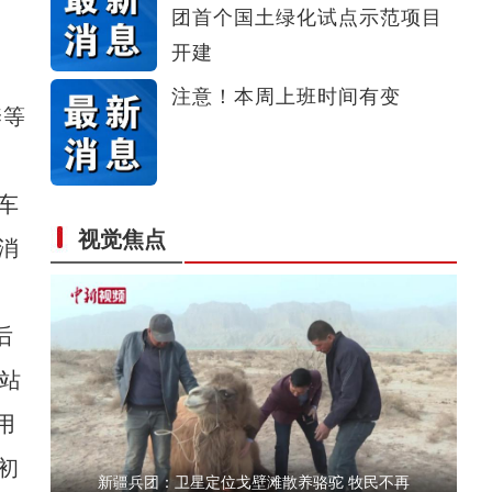
团首个国土绿化试点示范项目
乌什县大棚改造再焕“生机” 变身村民“聚宝
开建
注意！本周上班时间有变
养等
车
视觉焦点
消
新疆兵团第一师阿拉尔市：植保无人机助力小
后
站
用
初
新疆兵团：卫星定位戈壁滩散养骆驼 牧民不再