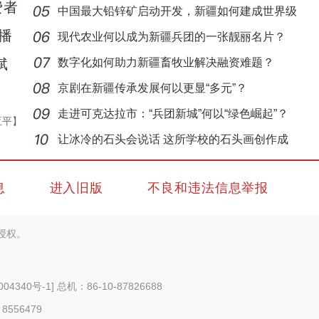
费者
中国最大铅锌矿启动开发，新疆如何建成世界级
播
铅锌
现代农业何以成为新疆兵团的一张靓丽名片？
斌
数字化如何助力新疆畜牧业解决融资难题？
京剧在新疆传承发展何以更显“多元”？
走进可克达拉市：“兵团新城”何以“绿色崛起”？
新疆兵团第一师阿拉尔市：植保无人机助力小
亚平】
让冰冷的石头会说话 这所学校的石头画创作成
特色名
息
进入旧版
不良和违法信息举报
授权。
004340号-1
] 总机：86-10-87826688
 8556479