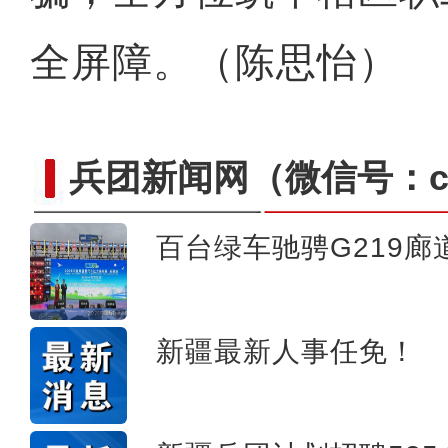
全屏障。（陈思怡）
兵团新闻网
（微信号：cn
百台绿车驰骋G219廊
侨乡故事 | 哈班拜的
新疆最新人事任免！