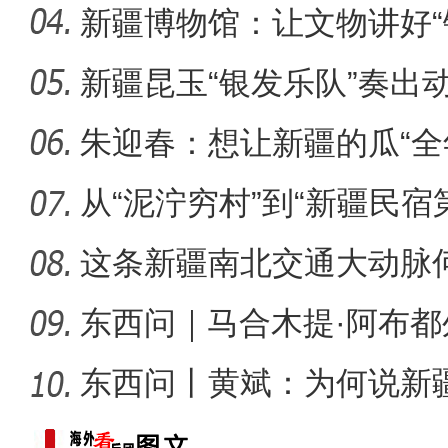
生态
新疆博物馆：让文物讲好“
新疆昆玉“银发乐队”奏出
侨乡故事 | 哈班拜的
朱迎春：想让新疆的瓜“全
从“泥泞穷村”到“新疆民宿
桂
这条新疆南北交通大动脉
度”？
东西问｜马合木提·阿布
何以实
东西问丨黄斌：为何说新
一部交