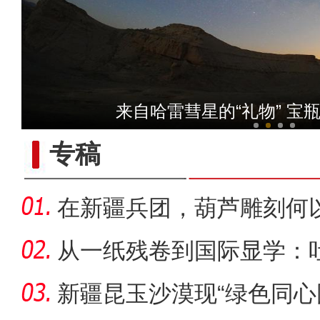
【与你为邻】新疆水果
来自哈雷彗星的“礼物” 宝
专稿
在新疆兵团，葫芦雕刻何以
从一纸残卷到国际显学：
出“冷门”
新疆昆玉沙漠现“绿色同心