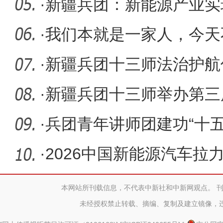
到岗
·
新疆兵团：新能源产业实
链成势转
·
我们本就是一家人，今天
团圆节
·
新疆兵团十三师法治护航
发展
·
新疆兵团十三师举办第三
·
兵团青年讲师团建功“十
代化
·
2026中国新能源汽车拉
赛段完赛
本网站所刊载信息，不代表中新社和中新网观点。 
未经授权禁止转载、摘编、复制及建立镜像，