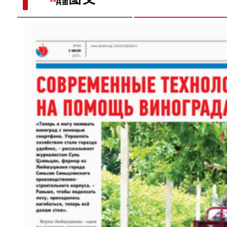
以“阅读+文旅+非遗+农技”